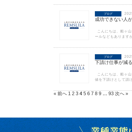
20
ブログ
成功できない人
こんにちは、船ヶ山
ールなどもありますが
20
ブログ
下請け仕事が減
こんにちは、船ヶ山
値を下請けとして請け
« 前へ
1
2
3
4
5
6
7
8
9
…
93
次へ »