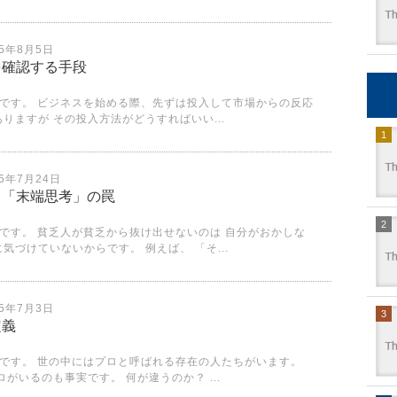
25年8月5日
を確認する手段
です。 ビジネスを始める際、先ずは投入して市場からの反応
りますが その投入方法がどうすればいい...
25年7月24日
る「末端思考」の罠
です。 貧乏人が貧乏から抜け出せないのは 自分がおかしな
気づけていないからです。 例えば、 「そ...
25年7月3日
定義
です。 世の中にはプロと呼ばれる存在の人たちがいます。
がいるのも事実です。 何が違うのか？ ...