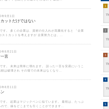
25年9月1日
トカットだけではない
です。 多くの企業は、資材の仕入れが高騰化すると 「企業
コストカットを考えますが 企業努力とは、...
25年8月21日
す一言
です。 未来は簡単に壊れます。 誤った一言を安易にいうこ
頼は破壊され その場での未来はなくなり...
25年8月11日
ペン
です。 起業はマジックペンに似ています。 最初は、たっぷ
ので、線をどこまでも引くことができます...