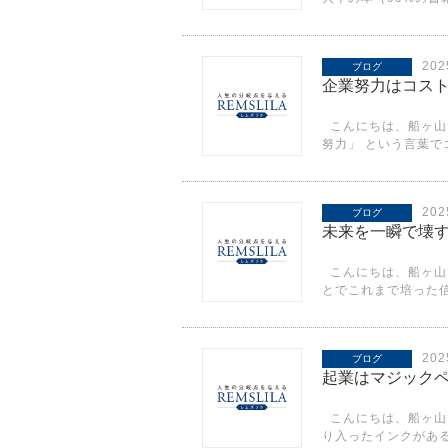
20
ブログ
企業努力はコス
こんにちは、船ヶ山
努力」 という言葉で
20
ブログ
未来を一瞬で壊
こんにちは、船ヶ山
とでこれまで培った信
20
ブログ
起業はマジック
こんにちは、船ヶ山
り入ったインクがある