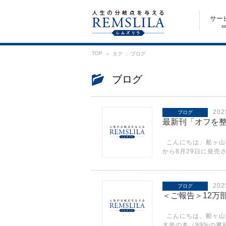
サー
s
TOP
タグ ： ブログ
ブログ
20
ブログ
最新刊「オフを
こんにちは、船ヶ山で
から8月29日に発売さ
20
ブログ
＜ご報告＞12万
こんにちは、船ヶ山
大半の本（99%の書