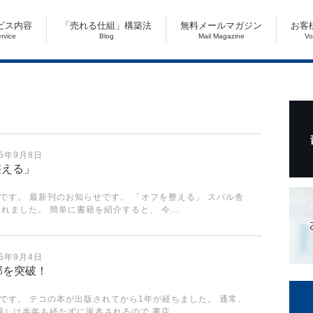
ビス内容
「売れる仕組」構築法
無料メールマガジン
お客
ervice
Blog
Mail Magazine
Vo
25年9月8日
整える」
す。 最新刊のお知らせです。 「オフを整える」 スバル舎
れました。 簡単に書籍を紹介すると、 今...
25年9月4日
部を突破！
です。 テコの本が出版されてから1年が経ちました。 通常、
籍）は半年も経たずに返本されるので 書店...