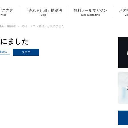
ビス内容
「売れる仕組」構築法
無料メールマガジン
お客
ervice
Blog
Mail Magazine
Vo
仕組」構築法
先程、テコ（愛猫）が死にました
死にました
構築法
ブログ