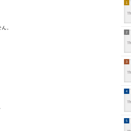
せん。
？