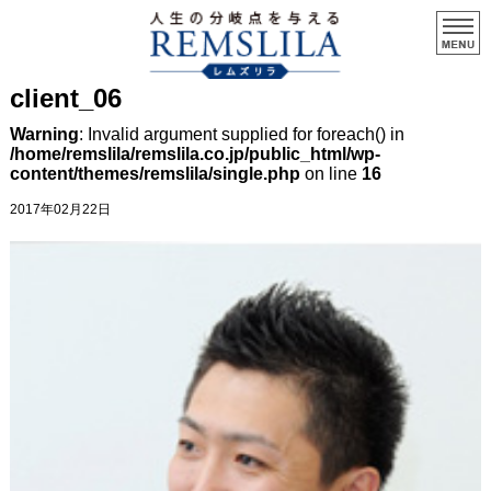
client_06
Warning
: Invalid argument supplied for foreach() in
/home/remslila/remslila.co.jp/public_html/wp-
content/themes/remslila/single.php
on line
16
2017年02月22日