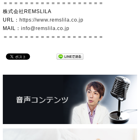
＝＝＝＝＝＝＝＝＝＝＝＝＝＝＝＝＝＝＝
株式会社REMSLILA
URL：
https://www.remslila.co.jp
MAIL：
info@remslila.co.jp
＝＝＝＝＝＝＝＝＝＝＝＝＝＝＝＝＝＝＝