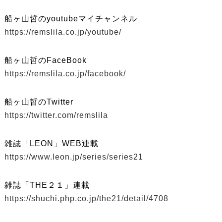
船ヶ山哲のyoutubeマイチャンネル
https://remslila.co.jp/youtube/
船ヶ山哲のFaceBook
https://remslila.co.jp/facebook/
船ヶ山哲のTwitter
https://twitter.com/remslila
雑誌「LEON」WEB連載
https://www.leon.jp/series/series21
雑誌「THE２１」連載
https://shuchi.php.co.jp/the21/detail/4708