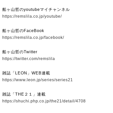
船ヶ山哲のyoutubeマイチャンネル
https://remslila.co.jp/youtube/
船ヶ山哲のFaceBook
https://remslila.co.jp/facebook/
船ヶ山哲のTwitter
https://twitter.com/remslila
雑誌「LEON」WEB連載
https://www.leon.jp/series/series21
雑誌「THE２１」連載
https://shuchi.php.co.jp/the21/detail/4708