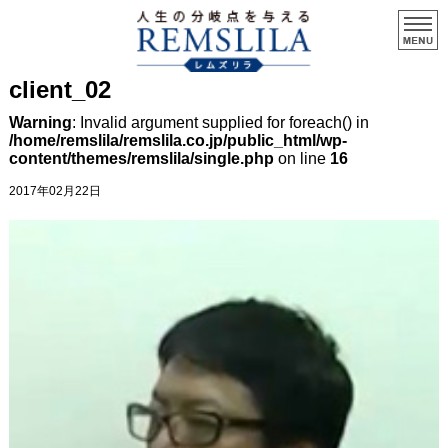
client_02
Warning
: Invalid argument supplied for foreach() in
/home/remslila/remslila.co.jp/public_html/wp-
content/themes/remslila/single.php
on line
16
2017年02月22日