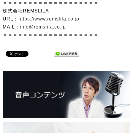
＝＝＝＝＝＝＝＝＝＝＝＝＝＝＝＝＝＝＝
株式会社REMSLILA
URL：
https://www.remslila.co.jp
MAIL：
info@remslila.co.jp
＝＝＝＝＝＝＝＝＝＝＝＝＝＝＝＝＝＝＝