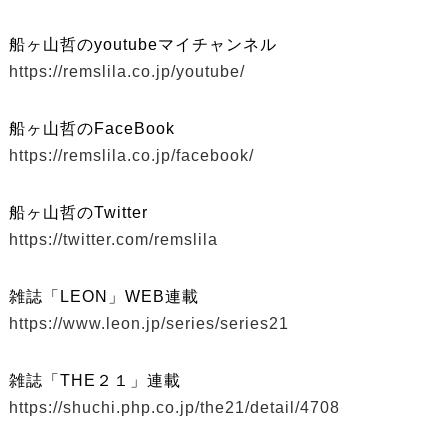
船ヶ山哲のyoutubeマイチャンネル
https://remslila.co.jp/youtube/
船ヶ山哲のFaceBook
https://remslila.co.jp/facebook/
船ヶ山哲のTwitter
https://twitter.com/remslila
雑誌「LEON」WEB連載
https://www.leon.jp/series/series21
雑誌「THE２１」連載
https://shuchi.php.co.jp/the21/detail/4708