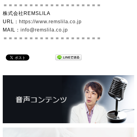
＝＝＝＝＝＝＝＝＝＝＝＝＝＝＝＝＝＝＝
株式会社REMSLILA
URL：
https://www.remslila.co.jp
MAIL：
info@remslila.co.jp
＝＝＝＝＝＝＝＝＝＝＝＝＝＝＝＝＝＝＝