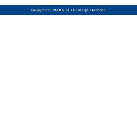
Copyright © REMSLILA CO.,LTD. All Rights Reserved.