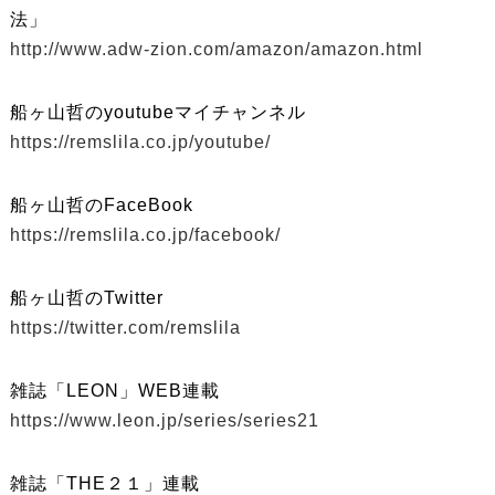
法」
http://www.adw-zion.com/amazon/amazon.html
船ヶ山哲のyoutubeマイチャンネル
https://remslila.co.jp/youtube/
船ヶ山哲のFaceBook
https://remslila.co.jp/facebook/
船ヶ山哲のTwitter
https://twitter.com/remslila
雑誌「LEON」WEB連載
https://www.leon.jp/series/series21
雑誌「THE２１」連載