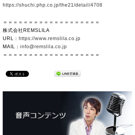
https://shuchi.php.co.jp/the21/detail/4708
＝＝＝＝＝＝＝＝＝＝＝＝＝＝＝＝＝＝＝
株式会社REMSLILA
URL：
https://www.remslila.co.jp
MAIL：
info@remslila.co.jp
＝＝＝＝＝＝＝＝＝＝＝＝＝＝＝＝＝＝＝