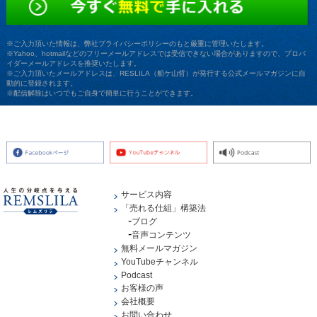
※ご入力頂いた情報は、弊社プライバシーポリシーのもと厳重に管理いたします。
※Yahoo、hotmailなどのフリーメールアドレスでは受信できない場合がありますので、プロバ
イダーメールアドレスを推奨いたします。
※ご入力頂いたメールアドレスは、RESLILA（船ケ山哲）が発行する公式メールマガジンに自
動的に登録されます。
※配信解除はいつでもご自身で簡単に行うことができます。
サービス内容
「売れる仕組」構築法
ブログ
音声コンテンツ
無料メールマガジン
YouTubeチャンネル
Podcast
お客様の声
会社概要
お問い合わせ