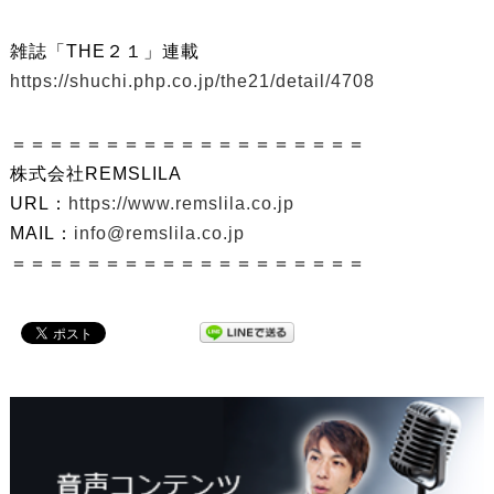
雑誌「THE２１」連載
https://shuchi.php.co.jp/the21/detail/4708
＝＝＝＝＝＝＝＝＝＝＝＝＝＝＝＝＝＝＝
株式会社REMSLILA
URL：
https://www.remslila.co.jp
MAIL：
info@remslila.co.jp
＝＝＝＝＝＝＝＝＝＝＝＝＝＝＝＝＝＝＝