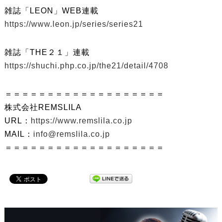
雑誌「LEON」WEB連載
https://www.leon.jp/series/series21
雑誌「THE２１」連載
https://shuchi.php.co.jp/the21/detail/4708
＝＝＝＝＝＝＝＝＝＝＝＝＝＝＝＝＝＝＝
株式会社REMSLILA
URL：
https://www.remslila.co.jp
MAIL：
info@remslila.co.jp
＝＝＝＝＝＝＝＝＝＝＝＝＝＝＝＝＝＝＝