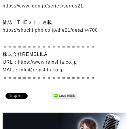
https://www.leon.jp/series/series21
雑誌「THE２１」連載
https://shuchi.php.co.jp/the21/detail/4708
＝＝＝＝＝＝＝＝＝＝＝＝＝＝＝＝＝＝＝
株式会社REMSLILA
URL：
https://www.remslila.co.jp
MAIL：
info@remslila.co.jp
＝＝＝＝＝＝＝＝＝＝＝＝＝＝＝＝＝＝＝