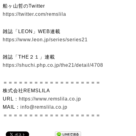
船ヶ山哲のTwitter
https://twitter.com/remslila
雑誌「LEON」WEB連載
https://www.leon.jp/series/series21
雑誌「THE２１」連載
https://shuchi.php.co.jp/the21/detail/4708
＝＝＝＝＝＝＝＝＝＝＝＝＝＝＝＝＝＝＝
株式会社REMSLILA
URL：
https://www.remslila.co.jp
MAIL：
info@remslila.co.jp
＝＝＝＝＝＝＝＝＝＝＝＝＝＝＝＝＝＝＝