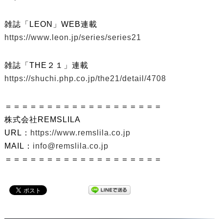
雑誌「LEON」WEB連載
https://www.leon.jp/series/series21
雑誌「THE２１」連載
https://shuchi.php.co.jp/the21/detail/4708
＝＝＝＝＝＝＝＝＝＝＝＝＝＝＝＝＝＝＝
株式会社REMSLILA
URL：
https://www.remslila.co.jp
MAIL：
info@remslila.co.jp
＝＝＝＝＝＝＝＝＝＝＝＝＝＝＝＝＝＝＝