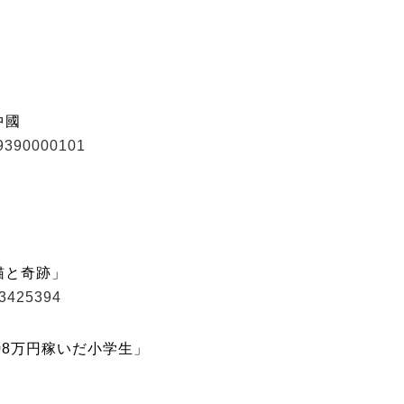
中國
49390000101
猫と奇跡」
33425394
08万円稼いだ小学生」