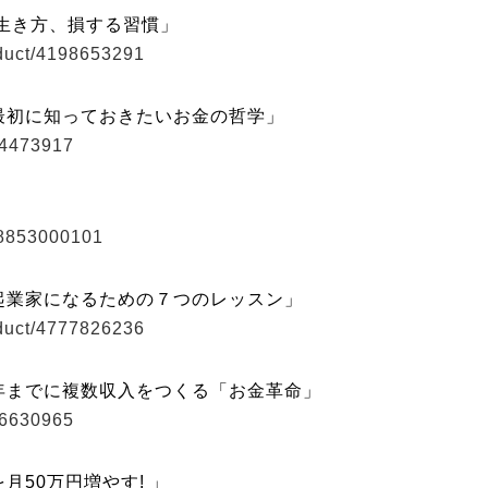
生き方、損する習慣」
oduct/4198653291
最初に知っておきたいお金の哲学」
74473917
78853000101
起業家になるための７つのレッスン」
oduct/4777826236
年までに複数収入をつくる「お金革命」
66630965
50万円増やす! 」