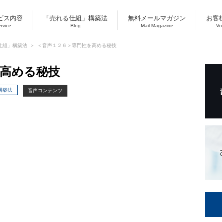
ビス内容
「売れる仕組」構築法
無料メールマガジン
お客
ervice
Blog
Mail Magazine
Vo
仕組」構築法
＜音声１２６＞専門性を高める秘技
を高める秘技
構築法
音声コンテンツ