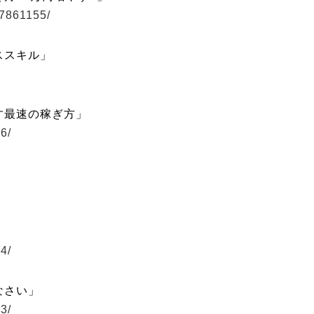
87861155/
ススキル」
す最速の稼ぎ方」
6/
4/
なさい」
3/