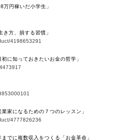
08万円稼いだ小学生」
生き方、損する習慣」
oduct/4198653291
最初に知っておきたいお金の哲学」
74473917
78853000101
起業家になるための７つのレッスン」
oduct/4777826236
年までに複数収入をつくる「お金革命」