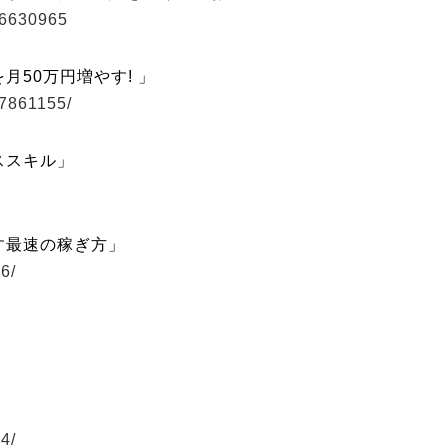
66630965
50万円増やす! 」
87861155/
ススキル」
す最速の稼ぎ方」
6/
4/