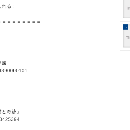
入れる：
＝＝＝＝＝＝＝＝＝
中國
49390000101
猫と奇跡」
33425394