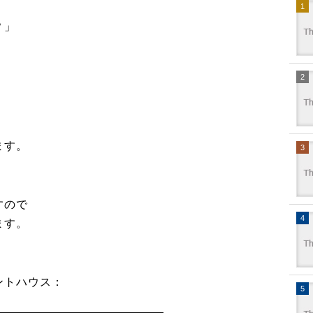
？」
ます。
すので
ます。
ントハウス：