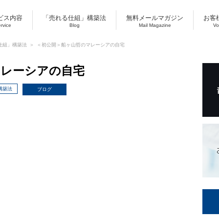
ビス内容
「売れる仕組」構築法
無料メールマガジン
お客
ervice
Blog
Mail Magazine
Vo
仕組」構築法
＜初公開＞船ヶ山哲のマレーシアの自宅
マレーシアの自宅
構築法
ブログ