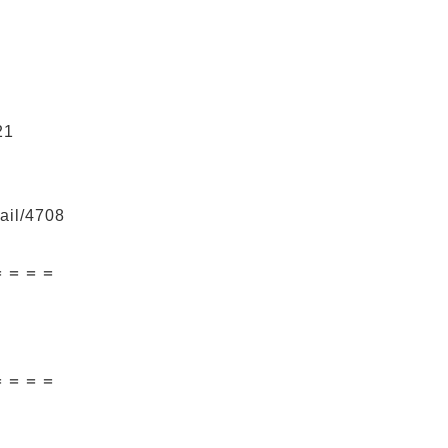
21
tail/4708
＝＝＝＝
＝＝＝＝