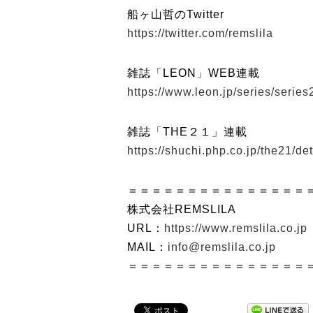
船ヶ山哲のTwitter
https://twitter.com/remslila
雑誌「LEON」WEB連載
https://www.leon.jp/series/series
雑誌「THE２１」連載
https://shuchi.php.co.jp/the21/de
＝＝＝＝＝＝＝＝＝＝＝＝＝＝＝
株式会社REMSLILA
URL：
https://www.remslila.co.jp
MAIL：
info@remslila.co.jp
＝＝＝＝＝＝＝＝＝＝＝＝＝＝＝