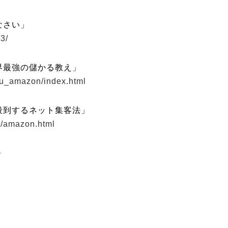
なさい」
3/
界最強の儲かる教え」
ou_amazon/index.html
殺到するネット集客法」
n/amazon.html
ル