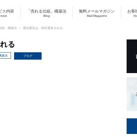
ビス内容
「売れる仕組」構築法
無料メールマガジン
お客
ervice
Blog
Mail Magazine
Vo
仕組」構築法
過去最高は、毎年更新される
される
構築法
ブログ