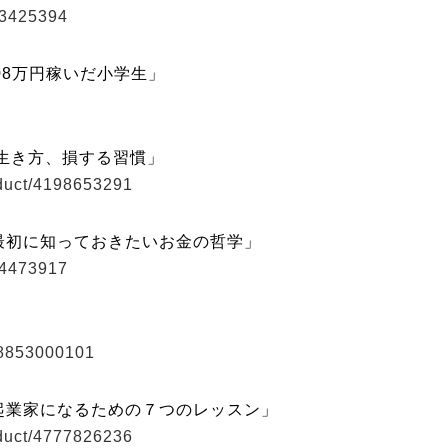
33425394
08万円稼いだ小学生」
生き方、損する習慣」
oduct/4198653291
最初に知っておきたいお金の哲学」
74473917
78853000101
起業家になるための７つのレッスン」
oduct/4777826236