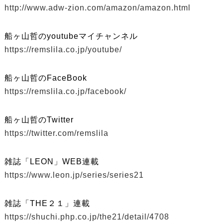
http://www.adw-zion.com/amazon/amazon.html
船ヶ山哲のyoutubeマイチャンネル
https://remslila.co.jp/youtube/
船ヶ山哲のFaceBook
https://remslila.co.jp/facebook/
船ヶ山哲のTwitter
https://twitter.com/remslila
雑誌「LEON」WEB連載
https://www.leon.jp/series/series21
雑誌「THE２１」連載
https://shuchi.php.co.jp/the21/detail/4708