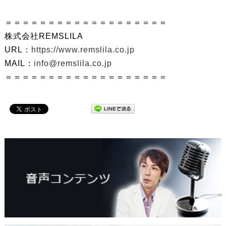
＝＝＝＝＝＝＝＝＝＝＝＝＝＝＝＝＝＝＝
株式会社REMSLILA
URL：
https://www.remslila.co.jp
MAIL：
info@remslila.co.jp
＝＝＝＝＝＝＝＝＝＝＝＝＝＝＝＝＝＝＝