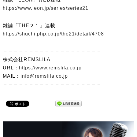
https://www.leon.jp/series/series21
雑誌「THE２１」連載
https://shuchi.php.co.jp/the21/detail/4708
＝＝＝＝＝＝＝＝＝＝＝＝＝＝＝＝＝＝＝
株式会社REMSLILA
URL：
https://www.remslila.co.jp
MAIL：
info@remslila.co.jp
＝＝＝＝＝＝＝＝＝＝＝＝＝＝＝＝＝＝＝