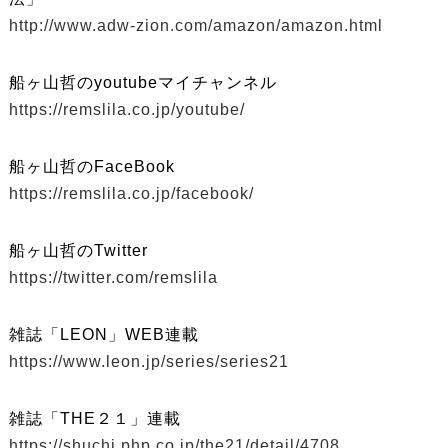
http://www.adw-zion.com/amazon/amazon.html
船ヶ山哲のyoutubeマイチャンネル
https://remslila.co.jp/youtube/
船ヶ山哲のFaceBook
https://remslila.co.jp/facebook/
船ヶ山哲のTwitter
https://twitter.com/remslila
雑誌「LEON」WEB連載
https://www.leon.jp/series/series21
雑誌「THE２１」連載
https://shuchi.php.co.jp/the21/detail/4708