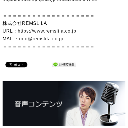
＝＝＝＝＝＝＝＝＝＝＝＝＝＝＝＝＝＝＝
株式会社REMSLILA
URL：
https://www.remslila.co.jp
MAIL：
info@remslila.co.jp
＝＝＝＝＝＝＝＝＝＝＝＝＝＝＝＝＝＝＝