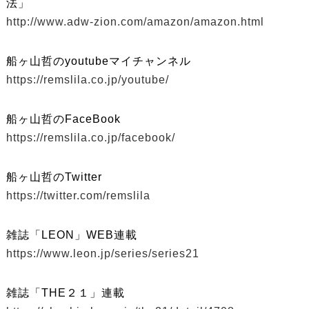
法」
http://www.adw-zion.com/amazon/amazon.html
船ヶ山哲のyoutubeマイチャンネル
https://remslila.co.jp/youtube/
船ヶ山哲のFaceBook
https://remslila.co.jp/facebook/
船ヶ山哲のTwitter
https://twitter.com/remslila
雑誌「LEON」WEB連載
https://www.leon.jp/series/series21
雑誌「THE２１」連載