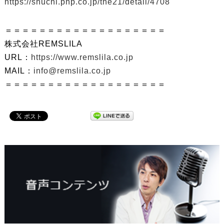
https://shuchi.php.co.jp/the21/detail/4708
＝＝＝＝＝＝＝＝＝＝＝＝＝＝＝＝＝＝＝
株式会社REMSLILA
URL：
https://www.remslila.co.jp
MAIL：
info@remslila.co.jp
＝＝＝＝＝＝＝＝＝＝＝＝＝＝＝＝＝＝＝