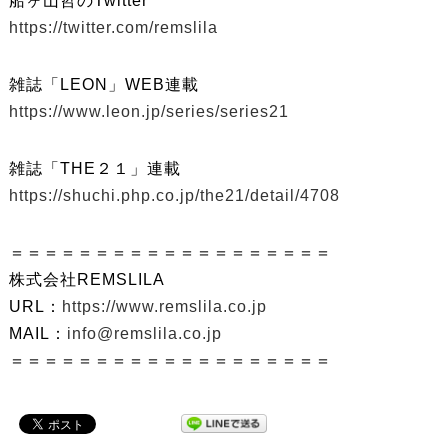
船ヶ山哲のTwitter
https://twitter.com/remslila
雑誌「LEON」WEB連載
https://www.leon.jp/series/series21
雑誌「THE２１」連載
https://shuchi.php.co.jp/the21/detail/4708
＝＝＝＝＝＝＝＝＝＝＝＝＝＝＝＝＝＝＝
株式会社REMSLILA
URL：
https://www.remslila.co.jp
MAIL：
info@remslila.co.jp
＝＝＝＝＝＝＝＝＝＝＝＝＝＝＝＝＝＝＝