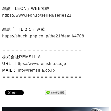
雑誌「LEON」WEB連載
https://www.leon.jp/series/series21
雑誌「THE２１」連載
https://shuchi.php.co.jp/the21/detail/4708
＝＝＝＝＝＝＝＝＝＝＝＝＝＝＝＝＝＝＝
株式会社REMSLILA
URL：
https://www.remslila.co.jp
MAIL：
info@remslila.co.jp
＝＝＝＝＝＝＝＝＝＝＝＝＝＝＝＝＝＝＝