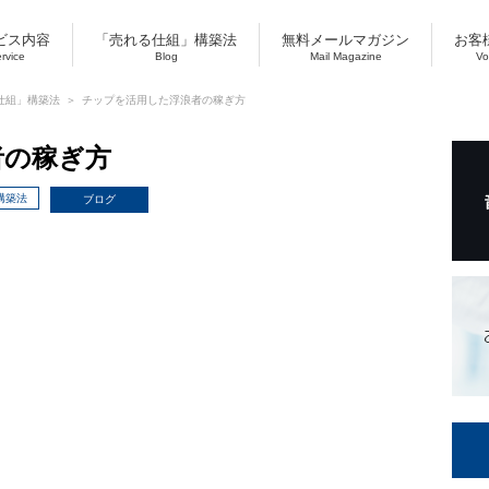
ビス内容
「売れる仕組」構築法
無料メールマガジン
お客
ervice
Blog
Mail Magazine
Vo
仕組」構築法
チップを活用した浮浪者の稼ぎ方
者の稼ぎ方
構築法
ブログ