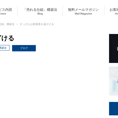
ビス内容
「売れる仕組」構築法
無料メールマガジン
お客
ervice
Blog
Mail Magazine
Vo
仕組」構築法
すっぴんは新規客を遠ざける
ざける
構築法
ブログ