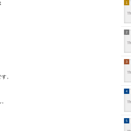
は
。
です。
ん。