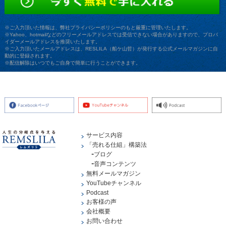
※ご入力頂いた情報は、弊社プライバシーポリシーのもと厳重に管理いたします。
※Yahoo、hotmailなどのフリーメールアドレスでは受信できない場合がありますので、プロバ
イダーメールアドレスを推奨いたします。
※ご入力頂いたメールアドレスは、RESLILA（船ケ山哲）が発行する公式メールマガジンに自
動的に登録されます。
※配信解除はいつでもご自身で簡単に行うことができます。
サービス内容
「売れる仕組」構築法
ブログ
音声コンテンツ
無料メールマガジン
YouTubeチャンネル
Podcast
お客様の声
会社概要
お問い合わせ