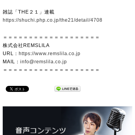
雑誌「THE２１」連載
https://shuchi.php.co.jp/the21/detail/4708
＝＝＝＝＝＝＝＝＝＝＝＝＝＝＝＝＝＝＝
株式会社REMSLILA
URL：
https://www.remslila.co.jp
MAIL：
info@remslila.co.jp
＝＝＝＝＝＝＝＝＝＝＝＝＝＝＝＝＝＝＝