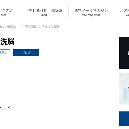
ビス内容
「売れる仕組」構築法
無料メールマガジン
お客
ervice
Blog
Mail Magazine
Vo
仕組」構築法
「赤字自慢」は間違った洗脳
た洗脳
構築法
ブログ
います。