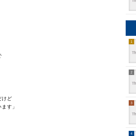
で
だけど
います」