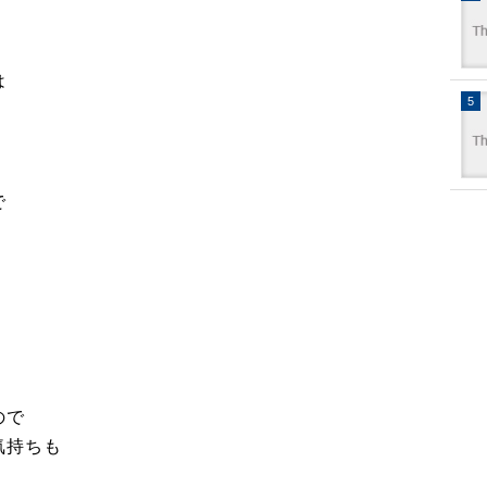
は
で
ので
気持ちも