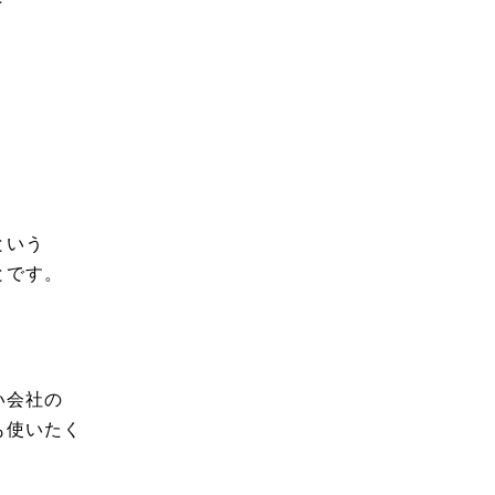
、
。
という
とです。
い会社の
も使いたく