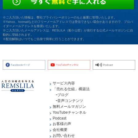
※ご入力頂いた情報は、弊社プライバシーポリシーのもと厳重に管理いたします。
※Yahoo、hotmailなどのフリーメールアドレスでは受信できない場合がありますので、プロバ
イダーメールアドレスを推奨いたします。
※ご入力頂いたメールアドレスは、RESLILA（船ケ山哲）が発行する公式メールマガジンに自
動的に登録されます。
※配信解除はいつでもご自身で簡単に行うことができます。
サービス内容
「売れる仕組」構築法
ブログ
音声コンテンツ
無料メールマガジン
YouTubeチャンネル
Podcast
お客様の声
会社概要
お問い合わせ