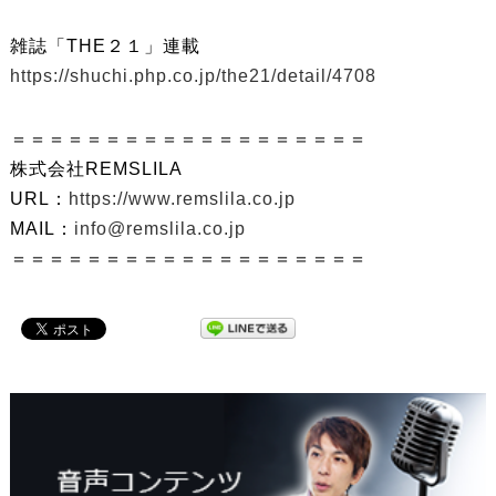
雑誌「THE２１」連載
https://shuchi.php.co.jp/the21/detail/4708
＝＝＝＝＝＝＝＝＝＝＝＝＝＝＝＝＝＝＝
株式会社REMSLILA
URL：
https://www.remslila.co.jp
MAIL：
info@remslila.co.jp
＝＝＝＝＝＝＝＝＝＝＝＝＝＝＝＝＝＝＝