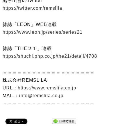
船ヶ山哲のTwitter
https://twitter.com/remslila
雑誌「LEON」WEB連載
https://www.leon.jp/series/series21
雑誌「THE２１」連載
https://shuchi.php.co.jp/the21/detail/4708
＝＝＝＝＝＝＝＝＝＝＝＝＝＝＝＝＝＝＝
株式会社REMSLILA
URL：
https://www.remslila.co.jp
MAIL：
info@remslila.co.jp
＝＝＝＝＝＝＝＝＝＝＝＝＝＝＝＝＝＝＝