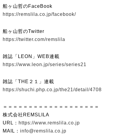
船ヶ山哲のFaceBook
https://remslila.co.jp/facebook/
船ヶ山哲のTwitter
https://twitter.com/remslila
雑誌「LEON」WEB連載
https://www.leon.jp/series/series21
雑誌「THE２１」連載
https://shuchi.php.co.jp/the21/detail/4708
＝＝＝＝＝＝＝＝＝＝＝＝＝＝＝＝＝＝＝
株式会社REMSLILA
URL：
https://www.remslila.co.jp
MAIL：
info@remslila.co.jp